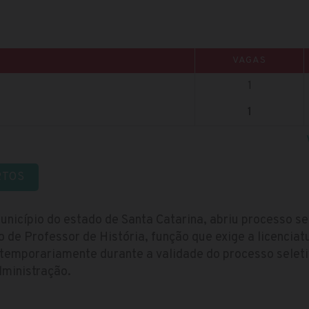
VAGAS
1
1
RTOS
 município do estado de Santa Catarina, abriu processo 
o de Professor de História, função que exige a licenciat
temporariamente durante a validade do processo seletiv
ministração.