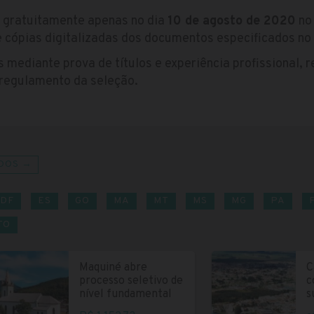
s gratuitamente apenas no dia
10 de agosto de 2020
no 
de cópias digitalizadas dos documentos especificados no 
 mediante prova de títulos e experiência profissional, 
 regulamento da seleção.
DOS →
DF
ES
GO
MA
MT
MS
MG
PA
TO
Maquiné abre
C
processo seletivo de
c
nível fundamental
s