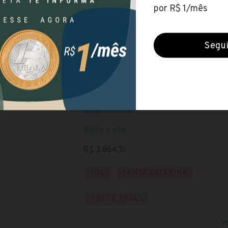
Prefeitura de Treze Tílias (SC)
Encerradas (10 ago 2020)
NÍVEL SUPERIOR
Baixe o edital
Visite o site
R$ 3.864,76
SUL
SANTA CATARINA
TREZE TÍLIAS
V