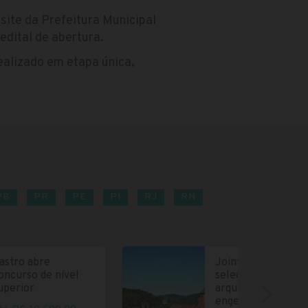
site da Prefeitura Municipal
edital de abertura.
realizado em etapa única,
PB
PR
PE
PI
RJ
RN
astro abre
Joinville abre
oncurso de nível
seleção para
uperior
arquitetos e
engenheiros