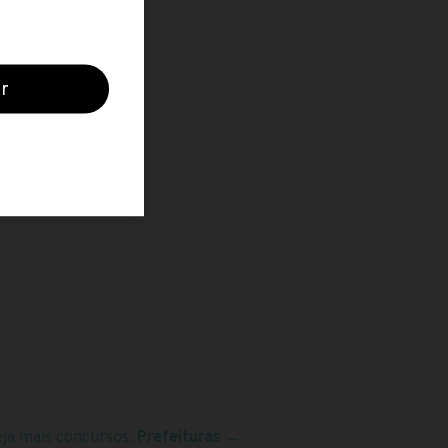
eja mais concursos:
Prefeituras
→