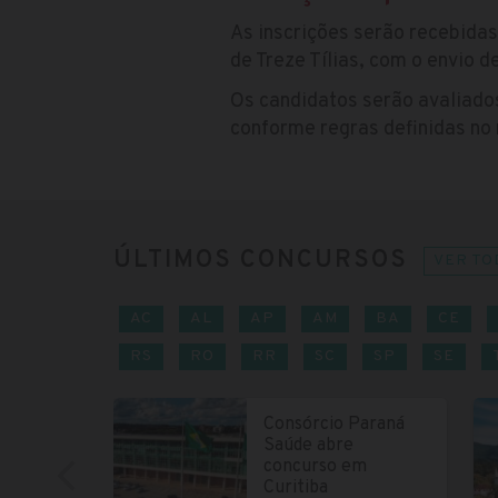
As inscrições serão recebida
de Treze Tílias, com o envio 
Os candidatos serão avaliados
conforme regras definidas no
ÚLTIMOS CONCURSOS
VER TO
AC
AL
AP
AM
BA
CE
RS
RO
RR
SC
SP
SE
Consórcio Paraná
Saúde abre
concurso em
Curitiba