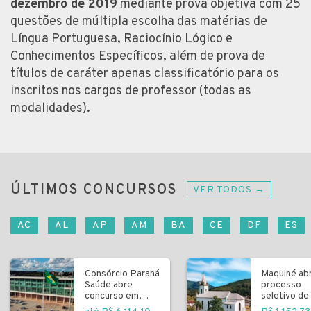
dezembro de 2019
mediante prova objetiva com 25
questões de múltipla escolha das matérias de
Língua Portuguesa, Raciocínio Lógico e
Conhecimentos Específicos, além de prova de
títulos de caráter apenas classificatório para os
inscritos nos cargos de professor (todas as
modalidades).
ÚLTIMOS CONCURSOS
VER TODOS →
AC
AL
AP
AM
BA
CE
DF
ES
Consórcio Paraná
Maquiné ab
Saúde abre
processo
concurso em
seletivo de 
Curitiba
fundamenta