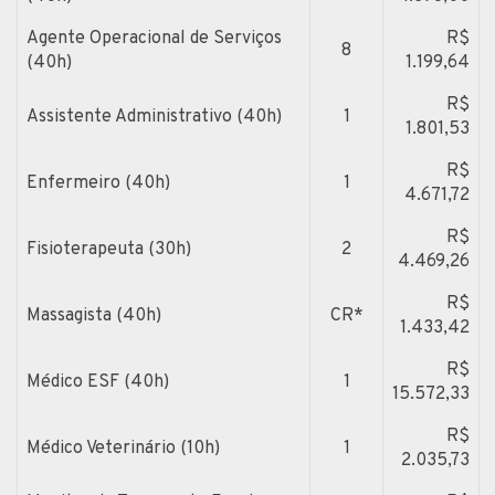
Agente Operacional de Serviços
R$
8
(40h)
1.199,64
R$
Assistente Administrativo (40h)
1
1.801,53
R$
Enfermeiro (40h)
1
4.671,72
R$
Fisioterapeuta (30h)
2
4.469,26
R$
Massagista (40h)
CR*
1.433,42
R$
Médico ESF (40h)
1
15.572,33
R$
Médico Veterinário (10h)
1
2.035,73