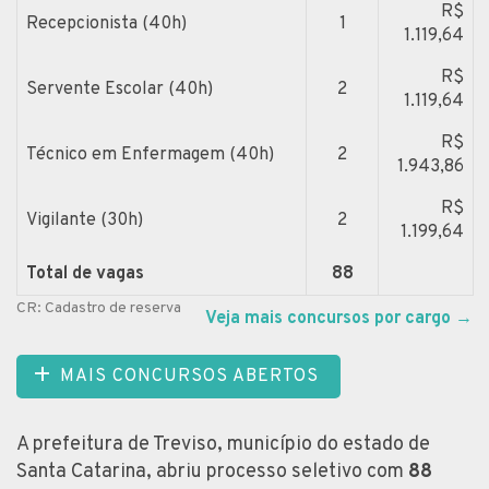
R$
Recepcionista (40h)
1
1.119,64
R$
Servente Escolar (40h)
2
1.119,64
R$
Técnico em Enfermagem (40h)
2
1.943,86
R$
Vigilante (30h)
2
1.199,64
Total de vagas
88
CR: Cadastro de reserva
Veja mais concursos por cargo
→
MAIS CONCURSOS ABERTOS
A prefeitura de Treviso, município do estado de
Santa Catarina, abriu processo seletivo com
88