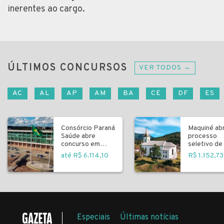
inerentes ao cargo.
ÚLTIMOS CONCURSOS
VER TODOS →
AC
AL
AP
AM
BA
CE
DF
ES
Consórcio Paraná
Maquiné ab
Saúde abre
processo
concurso em
seletivo de 
Curitiba
fundamenta
até R$ 6.114,10
R$ 1.152,73
Especiais
Últimas notícias