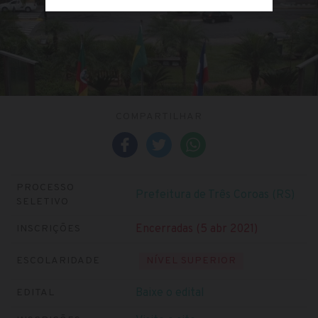
COMPARTILHAR
PROCESSO
Prefeitura de Três Coroas (RS)
SELETIVO
Encerradas (5 abr 2021)
INSCRIÇÕES
ESCOLARIDADE
NÍVEL SUPERIOR
Baixe o edital
EDITAL