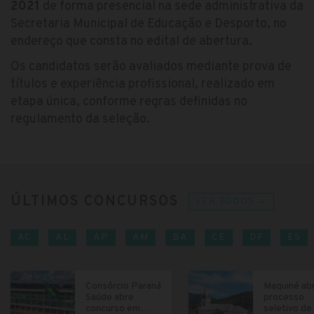
2021
de forma presencial na sede administrativa da
Secretaria Municipal de Educação e Desporto, no
endereço que consta no edital de abertura.
Os candidatos serão avaliados mediante prova de
títulos e experiência profissional, realizado em
etapa única, conforme regras definidas no
regulamento da seleção.
ÚLTIMOS CONCURSOS
VER TODOS →
AC
AL
AP
AM
BA
CE
DF
ES
Consórcio Paraná
Maquiné ab
Saúde abre
processo
concurso em
seletivo de 