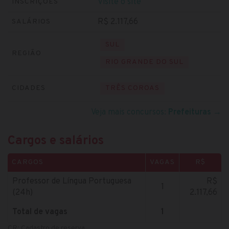
Visite o site
INSCRIÇÕES
R$ 2.117,66
SALÁRIOS
SUL
REGIÃO
RIO GRANDE DO SUL
CIDADES
TRÊS COROAS
Veja mais concursos:
Prefeituras
→
Cargos e salários
CARGOS
VAGAS
R$
Professor de Língua Portuguesa
R$
1
(24h)
2.117,66
Total de vagas
1
CR: Cadastro de reserva