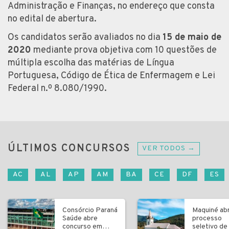
Administração e Finanças, no endereço que consta
no edital de abertura.
Os candidatos serão avaliados no dia
15 de maio de
2020
mediante prova objetiva com 10 questões de
múltipla escolha das matérias de Língua
Portuguesa, Código de Ética de Enfermagem e Lei
Federal n.º 8.080/1990.
ÚLTIMOS CONCURSOS
VER TODOS →
AC
AL
AP
AM
BA
CE
DF
ES
Consórcio Paraná
Maquiné ab
Saúde abre
processo
concurso em
seletivo de 