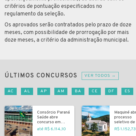
critérios de pontuação especificados no
regulamento da seleção.
Os aprovados serão contratados pelo prazo de doze
meses, com possibilidade de prorrogação por mais
doze meses, a critério da administração municipal.
ÚLTIMOS CONCURSOS
VER TODOS →
AC
AL
AP
AM
BA
CE
DF
ES
Consórcio Paraná
Maquiné ab
Saúde abre
processo
concurso em
seletivo de 
Curitiba
fundamenta
até R$ 6.114,10
R$ 1.152,73