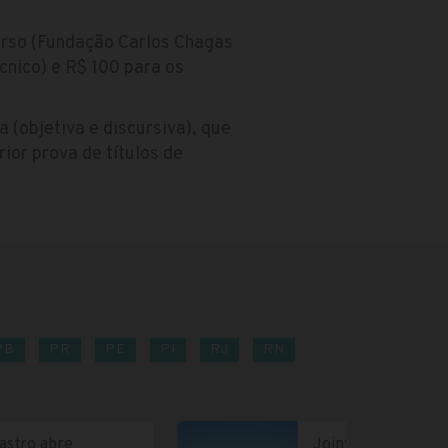
urso (Fundação Carlos Chagas
cnico) e R$ 100 para os
 (objetiva e discursiva), que
ior prova de títulos de
PB
PR
PE
PI
RJ
RN
astro abre
Joinville abre