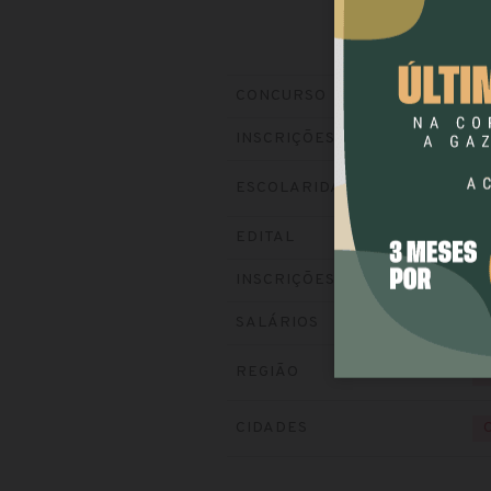
TJ
CONCURSO
En
INSCRIÇÕES
ESCOLARIDADE
Bai
EDITAL
Vis
INSCRIÇÕES
at
SALÁRIOS
REGIÃO
CIDADES