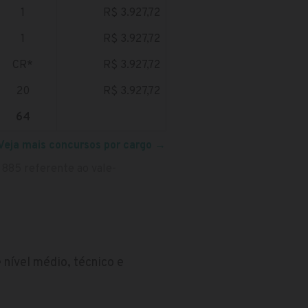
1
R$ 3.927,72
1
R$ 3.927,72
CR*
R$ 3.927,72
20
R$ 3.927,72
64
Veja mais concursos por cargo
→
 885 referente ao vale-
nível médio, técnico e