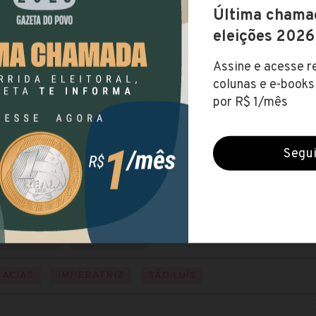
MA
(Tribunal de Justiça do Maranhão)
cerradas (28 ago 2019)
NÍVEL MÉDIO
NÍVEL SUPERIOR
NÍVEL TÉCNICO
xe o edital
ite o site
é R$ 8.230,35
NORDESTE
MARANHÃO
CACIAS
IMPERATRIZ
SÃO LUÍS