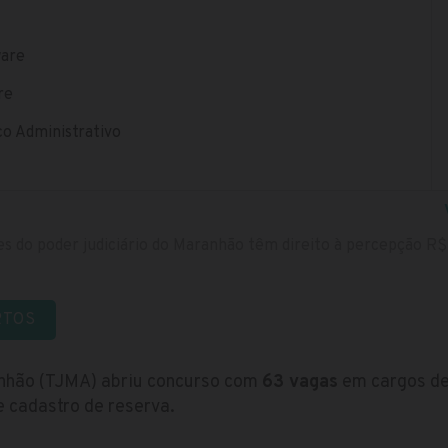
ware
re
co Administrativo
s do poder judiciário do Maranhão têm direito à percepção R$
RTOS
anhão (TJMA) abriu concurso com
63 vagas
em cargos de 
e cadastro de reserva.