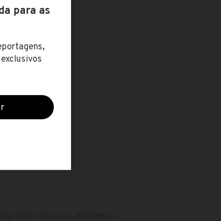
Veja mais concursos:
Judiciário
→