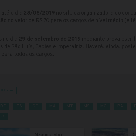
 até o dia
28/08/2019
no site da organizadora do conc
ão no valor de R$ 70 para os cargos de nível médio (e té
s no dia
29 de setembro de 2019
mediante prova escrita
 de São Luís, Cacias e Imperatriz. Haverá, ainda, poster
o para todos os cargos.
DOS →
DF
ES
GO
MA
MT
MS
MG
PA
TO
Maquiné abre
C