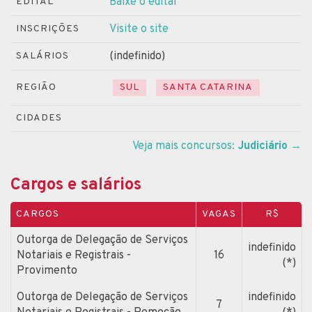
Baixe o edital
EDITAL
Visite o site
INSCRIÇÕES
(indefinido)
SALÁRIOS
REGIÃO
SUL
SANTA CATARINA
CIDADES
Veja mais concursos:
Judiciário
→
Cargos e salários
CARGOS
VAGAS
R$
Outorga de Delegação de Serviços
indefinido
Notariais e Registrais -
16
(*)
Provimento
Outorga de Delegação de Serviços
indefinido
7