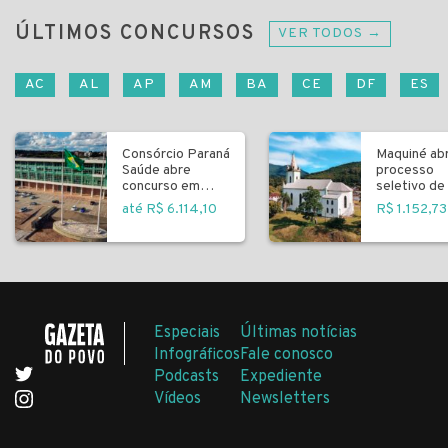
ÚLTIMOS CONCURSOS
VER TODOS →
AC
AL
AP
AM
BA
CE
DF
ES
Consórcio Paraná
Maquiné ab
Saúde abre
processo
concurso em
seletivo de 
Curitiba
fundamenta
até R$ 6.114,10
R$ 1.152,73
Especiais
Últimas notícias
Infográficos
Fale conosco
Podcasts
Expediente
Vídeos
Newsletters