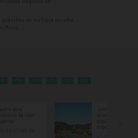
ersidade Regional de
 questões de múltipla escolha
cíficos.
PB
PR
PE
PI
RJ
RN
astro abre
Joinville abre
oncurso de nível
seleção para
uperior
arquitetos e
engenheiros
té R$ 10.688,88
R$ 6.004,35