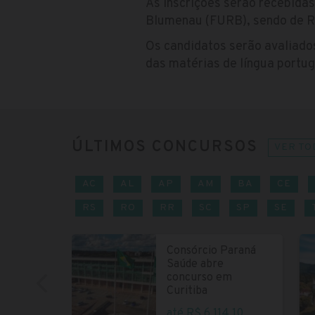
As inscrições serão recebidas
Blumenau (FURB), sendo de R$
Os candidatos serão avaliado
das matérias de língua portug
ÚLTIMOS CONCURSOS
VER TO
AC
AL
AP
AM
BA
CE
RS
RO
RR
SC
SP
SE
Consórcio Paraná
Saúde abre
concurso em
Curitiba
até R$ 6.114,10