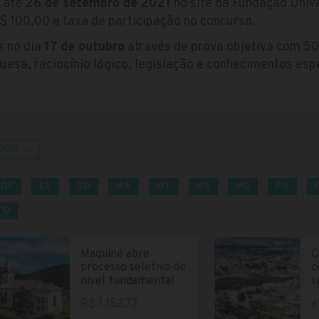
 até
26 de setembro de 2021
no site da Fundação Univ
 100,00 a taxa de participação no concurso.
s no dia
17 de outubro
através de prova objetiva com 50
uesa, raciocínio lógico, legislação e conhecimentos espe
DOS →
DF
ES
GO
MA
MT
MS
MG
PA
TO
Maquiné abre
C
processo seletivo de
c
nível fundamental
s
R$ 1.152,73
a