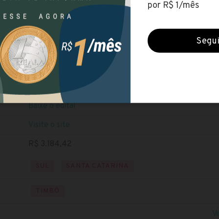
Câmara de Timbó (SC)
Encerradas (26 set 2021)
NÍVEL MÉDIO
NÍVEL TÉCNICO
Baixe o edital
Visite o site
R$ 3.184,42
SUL
SANTA CATARINA
TIMBÓ
V