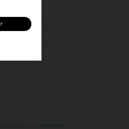
eja mais concursos:
Prefeituras
→