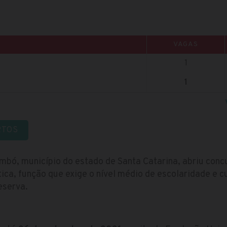
VAGAS
1
1
RTOS
mbó, município do estado de Santa Catarina, abriu con
tica, função que exige o nível médio de escolaridade e c
eserva.