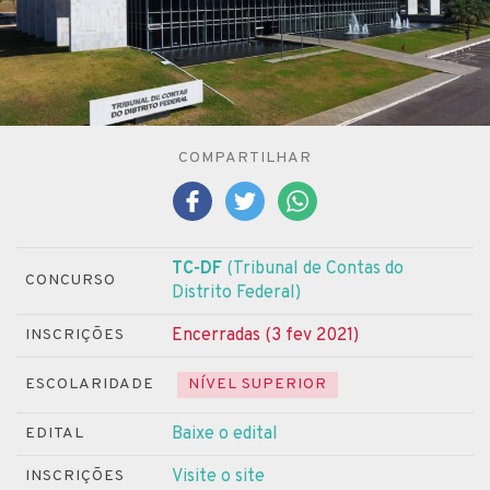
COMPARTILHAR
TC-DF
(Tribunal de Contas do
CONCURSO
Distrito Federal)
Encerradas (3 fev 2021)
INSCRIÇÕES
ESCOLARIDADE
NÍVEL SUPERIOR
Baixe o edital
EDITAL
Visite o site
INSCRIÇÕES