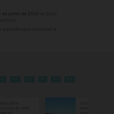
 de junho de 2020
no Setor
bertura.
 experiência profissional) e
PB
PR
PE
PI
RJ
RN
astro abre
Joinville abre
oncurso de nível
seleção para
uperior
arquitetos e