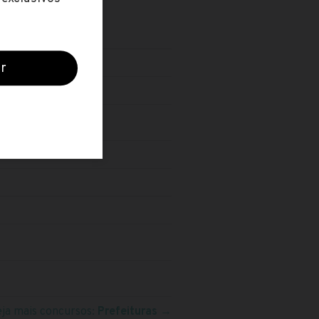
eja mais concursos:
Prefeituras
→