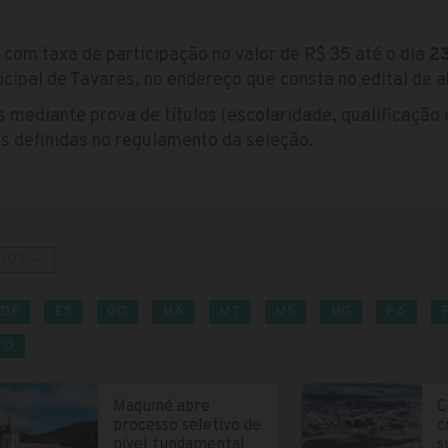
 com taxa de participação no valor de R$ 35 até o dia
23
cipal de Tavares, no endereço que consta no edital de a
 mediante prova de títulos (escolaridade, qualificação e
s definidas no regulamento da seleção.
DOS →
DF
ES
GO
MA
MT
MS
MG
PA
TO
Maquiné abre
C
processo seletivo de
c
nível fundamental
s