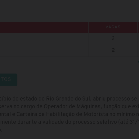
VAGAS
2
2
RTOS
cípio do estado do Rio Grande do Sul, abriu processo s
serva no cargo de Operador de Máquinas, função que exi
ntal e Carteira de Habilitação de Motorista no mínimo 
mente durante a validade do processo seletivo (até 31
.