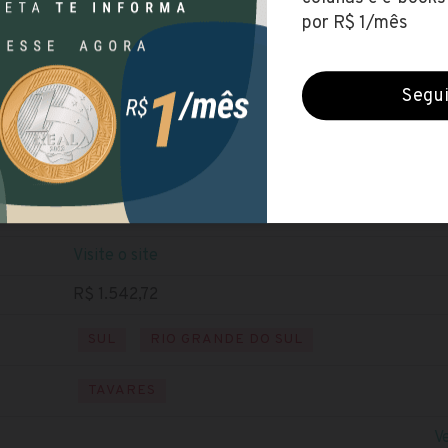
Prefeitura de Tavares (RS)
Encerradas (23 jun 2020)
ALFABETIZADO
NÍVEL FUNDAMENTAL
Baixe o edital
Visite o site
R$ 1.542,72
SUL
RIO GRANDE DO SUL
TAVARES
V