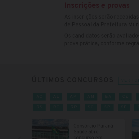
Inscrições e provas
As inscrições serão recebidas
de Pessoal da Prefeitura Muni
Os candidatos serão avaliados
prova prática, conforme regra
ÚLTIMOS CONCURSOS
VER TO
AC
AL
AP
AM
BA
CE
RS
RO
RR
SC
SP
SE
Consórcio Paraná
Saúde abre
concurso em