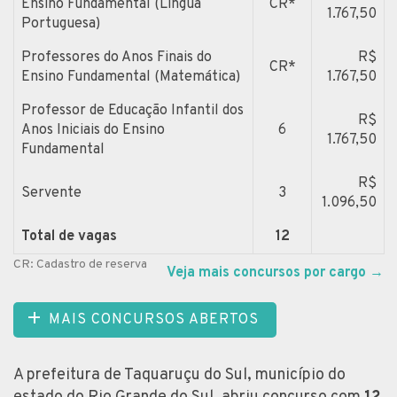
Ensino Fundamental (Língua
CR*
1.767,50
Portuguesa)
Professores do Anos Finais do
R$
CR*
Ensino Fundamental (Matemática)
1.767,50
Professor de Educação Infantil dos
R$
Anos Iniciais do Ensino
6
1.767,50
Fundamental
R$
Servente
3
1.096,50
Total de vagas
12
CR: Cadastro de reserva
Veja mais concursos por cargo
→
MAIS CONCURSOS ABERTOS
A prefeitura de Taquaruçu do Sul, município do