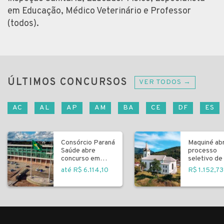
em Educação, Médico Veterinário e Professor
(todos).
ÚLTIMOS CONCURSOS
VER TODOS →
AC
AL
AP
AM
BA
CE
DF
ES
Consórcio Paraná
Maquiné ab
Saúde abre
processo
concurso em
seletivo de 
Curitiba
fundamenta
até R$ 6.114,10
R$ 1.152,73