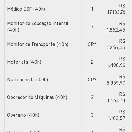
R$
Médico ESF (40h)
1
17.133,76
Monitor de Educação Infantil
R$
7
(40h)
1.862,45
R$
Monitor de Transporte (40h)
CR*
1.266,45
R$
Motorista (40h)
2
1.498,96
R$
Nutricionista (40h)
CR*
5.959,97
R$
Operador de Máquinas (40h)
2
1.564,51
R$
Operário (40h)
3
1.102,57
R$