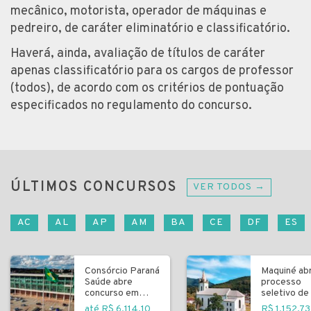
mecânico, motorista, operador de máquinas e
pedreiro, de caráter eliminatório e classificatório.
Haverá, ainda, avaliação de títulos de caráter
apenas classificatório para os cargos de professor
(todos), de acordo com os critérios de pontuação
especificados no regulamento do concurso.
ÚLTIMOS CONCURSOS
VER TODOS →
AC
AL
AP
AM
BA
CE
DF
ES
Consórcio Paraná
Maquiné ab
Saúde abre
processo
concurso em
seletivo de 
Curitiba
fundamenta
até R$ 6.114,10
R$ 1.152,73