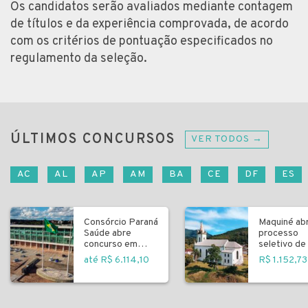
Os candidatos serão avaliados mediante contagem
de títulos e da experiência comprovada, de acordo
com os critérios de pontuação especificados no
regulamento da seleção.
ÚLTIMOS CONCURSOS
VER TODOS →
AC
AL
AP
AM
BA
CE
DF
ES
Consórcio Paraná
Maquiné ab
Saúde abre
processo
concurso em
seletivo de 
Curitiba
fundamenta
até R$ 6.114,10
R$ 1.152,73