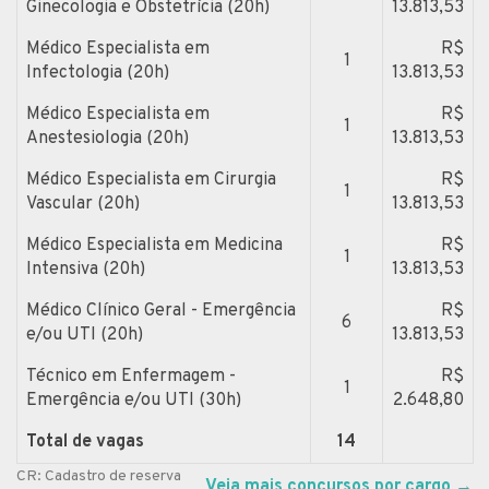
Ginecologia e Obstetrícia (20h)
13.813,53
Médico Especialista em
R$
1
Infectologia (20h)
13.813,53
Médico Especialista em
R$
1
Anestesiologia (20h)
13.813,53
Médico Especialista em Cirurgia
R$
1
Vascular (20h)
13.813,53
Médico Especialista em Medicina
R$
1
Intensiva (20h)
13.813,53
Médico Clínico Geral - Emergência
R$
6
e/ou UTI (20h)
13.813,53
Técnico em Enfermagem -
R$
1
Emergência e/ou UTI (30h)
2.648,80
Total de vagas
14
CR: Cadastro de reserva
Veja mais concursos por cargo
→