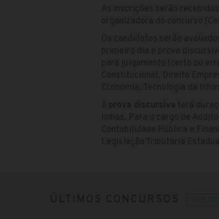
As inscrições serão recebidas
organizadora do concurso (Ce
Os candidatos serão avaliado
primeiro dia e prova discursi
para julgamento (certo ou err
Constitucional, Direito Empresa
Economia, Tecnologia da Info
A
prova discursiva
terá duraç
linhas. Para o cargo de Audit
Contabilidade Pública e Finan
Legislação Tributária Estadua
ÚLTIMOS CONCURSOS
VER TO