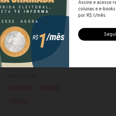
SEFAZ-AL
(Secretaria da Fazenda de Alagoas)
Encerradas (10 dez 2019)
NÍVEL SUPERIOR
Baixe o edital
Visite o site
até R$ 9.471,42
NORDESTE
ALAGOAS
MACEIÓ