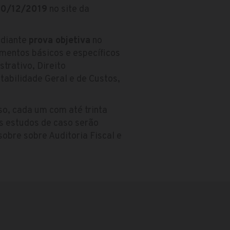
10/12/2019
no site da
diante
prova objetiva
no
imentos básicos e específicos
trativo, Direito
ontabilidade Geral e de Custos,
so, cada um com até trinta
os estudos de caso serão
sobre sobre Auditoria Fiscal e