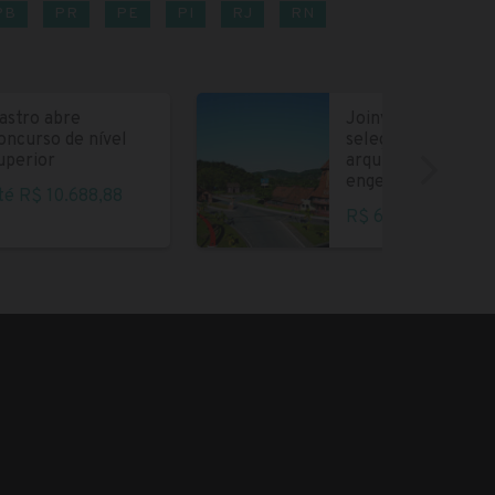
PB
PR
PE
PI
RJ
RN
astro abre
Joinville abre
oncurso de nível
seleção para
uperior
arquitetos e
engenheiros
té R$ 10.688,88
R$ 6.004,35