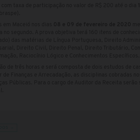
 com taxa de participação no valor de R$ 200 até o dia
braspe).
s em Maceió nos dias
08 e 09 de fevereiro de 2020
me
va no segundo. A prova objetiva terá 160 itens de conhec
ado) das matérias de Língua Portuguesa, Direito Adminis
rial, Direito Civil, Direito Penal, Direito Tributário, C
rmação, Raciocínio Lógico e Conhecimentos Específicos.
ão de três horas e será composta de dois estudos de ca
or de Finanças e Arrecadação, as disciplinas cobradas n
ças Públicas. Para o cargo de Auditor da Receita serão 
l.
DOS →