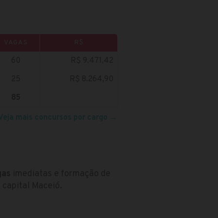
VAGAS
R$
60
R$ 9.471,42
25
R$ 8.264,90
85
Veja mais concursos por cargo
→
gas
imediatas e formação de
 capital Maceió.