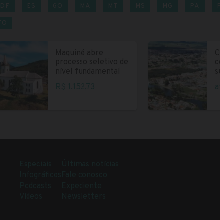
DF
ES
GO
MA
MT
MS
MG
PA
TO
Maquiné abre
C
processo seletivo de
c
nível fundamental
s
R$ 1.152,73
a
Especiais
Últimas notícias
Infográficos
Fale conosco
Podcasts
Expediente
Vídeos
Newsletters