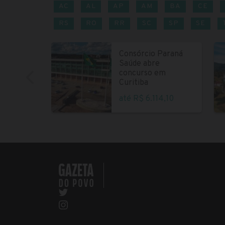
AC
AL
AP
AM
BA
CE
RS
RO
RR
SC
SP
SE
Consórcio Paraná
Saúde abre
concurso em
Curitiba
até R$ 6.114,10