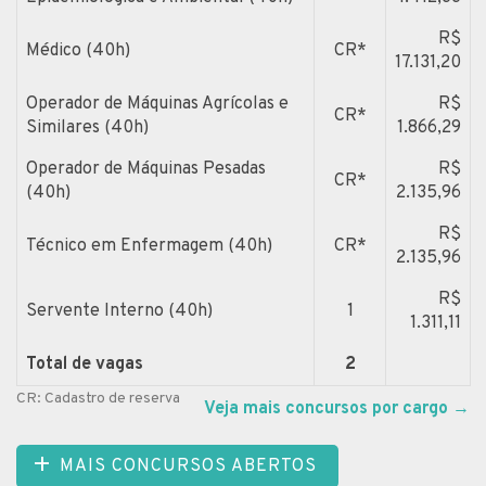
R$
Médico (40h)
CR*
17.131,20
Operador de Máquinas Agrícolas e
R$
CR*
Similares (40h)
1.866,29
Operador de Máquinas Pesadas
R$
CR*
(40h)
2.135,96
R$
Técnico em Enfermagem (40h)
CR*
2.135,96
R$
Servente Interno (40h)
1
1.311,11
Total de vagas
2
CR: Cadastro de reserva
Veja mais concursos por cargo
→
MAIS CONCURSOS ABERTOS