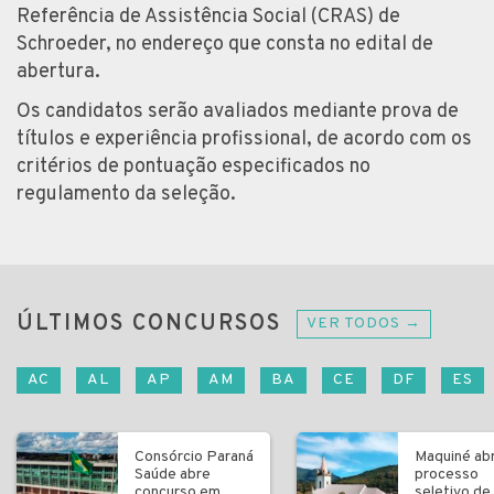
Referência de Assistência Social (CRAS) de
Schroeder, no endereço que consta no edital de
abertura.
Os candidatos serão avaliados mediante prova de
títulos e experiência profissional, de acordo com os
critérios de pontuação especificados no
regulamento da seleção.
ÚLTIMOS CONCURSOS
VER TODOS →
AC
AL
AP
AM
BA
CE
DF
ES
Consórcio Paraná
Maquiné ab
Saúde abre
processo
concurso em
seletivo de 