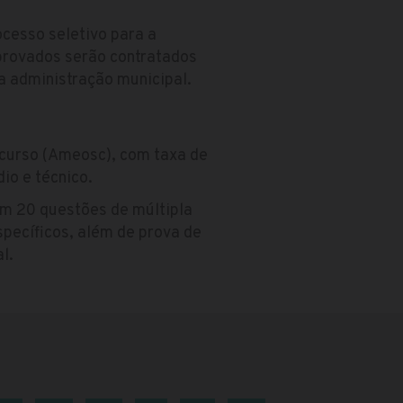
ocesso seletivo para a
aprovados serão contratados
a administração municipal.
ncurso (Ameosc), com taxa de
io e técnico.
m 20 questões de múltipla
pecíficos, além de prova de
l.