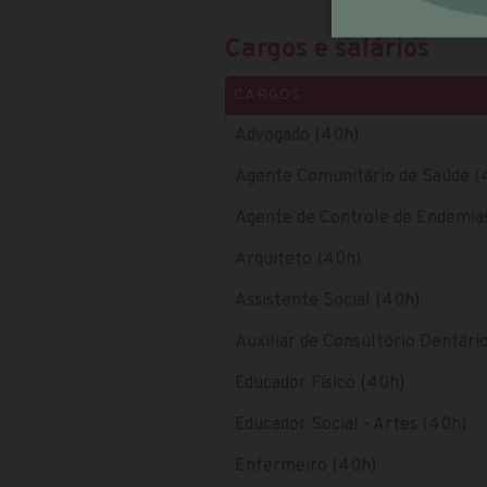
Cargos e salários
CARGOS
Advogado (40h)
Agente Comunitário de Saúde (
Agente de Controle de Endemia
Arquiteto (40h)
Assistente Social (40h)
Auxiliar de Consultório Dentári
Educador Físico (40h)
Educador Social - Artes (40h)
Enfermeiro (40h)