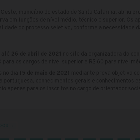
 Oeste, município do estado de Santa Catarina, abriu pr
rva em funções de nível médio, técnico e superior. Os 
lidade do processo seletivo, conforme a necessidade d
 até
26 de abril de 2021
no site da organizadora do co
 para os cargos de nível superior e R$ 60 para nível méd
s no dia
15 de maio de 2021
mediante prova objetiva co
ua portuguesa, conhecimentos gerais e conhecimentos es
ório apenas para os inscritos no cargo de orientador socia
DOS →