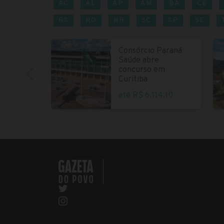
AC
AL
AP
AM
BA
CE
RS
RO
RR
SC
SP
SE
Consórcio Paraná
Saúde abre
concurso em
Curitiba
até R$ 6.114,10