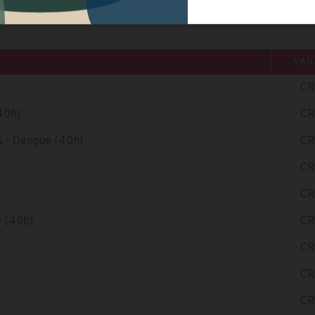
VAG
CR
40h)
CR
s - Dengue (40h)
CR
CR
CR
o (40h)
CR
CR
CR
CR