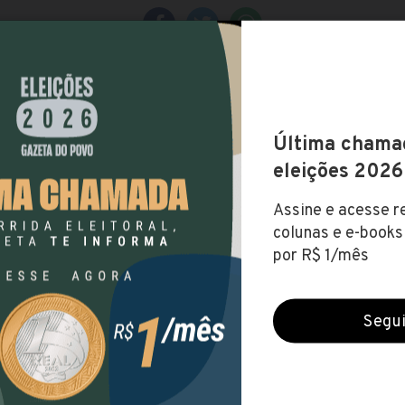
Prefeitura de São Miguel do Oeste (SC)
Encerradas (26 abr 2021)
NÍVEL MÉDIO
NÍVEL SUPERIOR
NÍVEL TÉCNIC
Baixe o edital
Visite o site
até R$ 19.334,92
SUL
SANTA CATARINA
SÃO MIGUEL DO OESTE
V