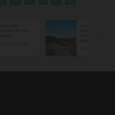
PB
PR
PE
PI
RJ
RN
astro abre
Joinville abre
oncurso de nível
seleção para
uperior
arquitetos e
engenheiros
té R$ 10.688,88
R$ 6.004,35