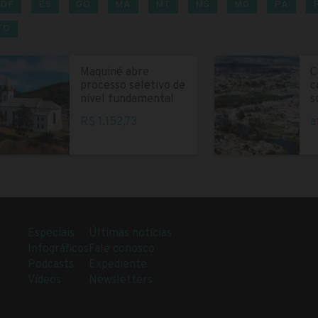
DF
ES
GO
MA
MT
MS
MG
PA
TO
Maquiné abre
C
processo seletivo de
c
nível fundamental
s
R$ 1.152,73
a
Especiais
Últimas notícias
Infográficos
Fale conosco
Podcasts
Expediente
Vídeos
Newsletters