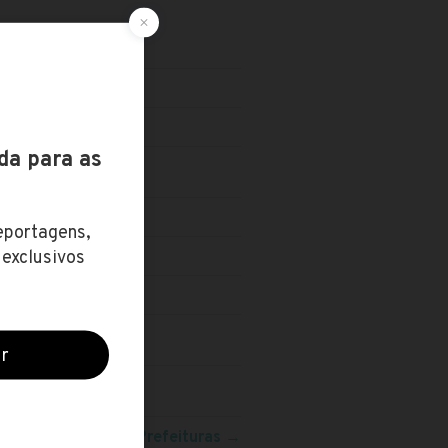
O
eja mais concursos:
Prefeituras
→