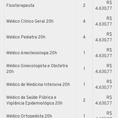
R$
Fisioterapeuta
2
4.630,77
R$
Médico Clínico Geral 20h
4
4.630,77
R$
Médico Pediatra 20h
4
4.630,77
R$
Médico Anestesiologia 20h
1
4.630,77
Médico Ginecologista e Obstetra
R$
1
20h
4.630,77
R$
Médico de Medicina Intensiva 20h
1
4.630,77
Médico da Saúde Pública e
R$
2
Vigilância Epidemiológica 20h
4.630,77
R$
Médico Ortopedista 20h
1