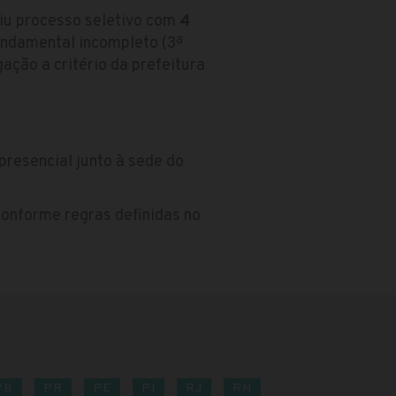
riu processo seletivo com
4
undamental incompleto (3ª
ação a critério da prefeitura
presencial junto à sede do
conforme regras definidas no
PB
PR
PE
PI
RJ
RN