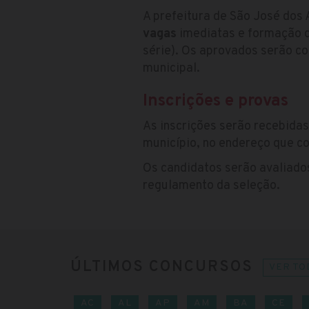
A prefeitura de São José dos 
vagas
imediatas e formação d
série). Os aprovados serão co
municipal.
Inscrições e provas
As inscrições serão recebida
município, no endereço que co
Os candidatos serão avaliado
regulamento da seleção.
ÚLTIMOS CONCURSOS
VER TO
AC
AL
AP
AM
BA
CE