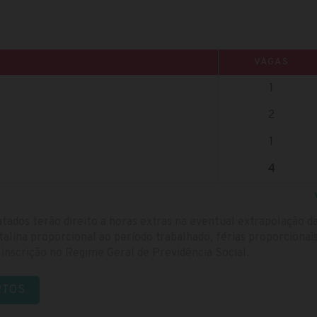
VAGAS
1
2
1
4
ados terão direito a horas extras na eventual extrapolação da
atalina proporcional ao período trabalhado, férias proporcionai
e inscrição no Regime Geral de Previdência Social.
RTOS