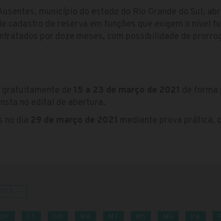
Ausentes, município do estado do Rio Grande do Sul, ab
e cadastro de reserva em funções que exigem o nível f
ntratados por doze meses, com possibilidade de prorrog
s gratuitamente de
15 a 23 de março de 2021
de forma 
nsta no edital de abertura.
s no dia
29 de março de 2021
mediante prova prática, 
DOS →
DF
ES
GO
MA
MT
MS
MG
PA