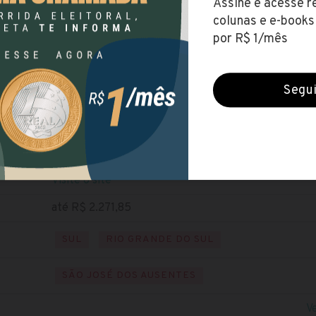
Prefeitura de São José dos Ausentes (RS)
Encerradas (23 mar 2021)
ALFABETIZADO
NÍVEL FUNDAMENTAL
Baixe o edital
Visite o site
até R$ 2.271,85
SUL
RIO GRANDE DO SUL
SÃO JOSÉ DOS AUSENTES
V