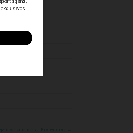
eja mais concursos:
Prefeituras
→