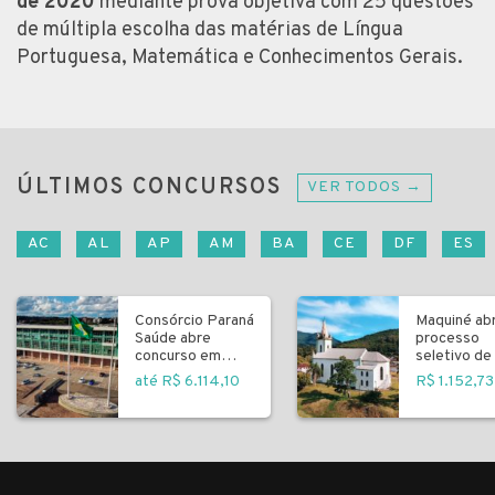
de 2020
mediante prova objetiva com 25 questões
de múltipla escolha das matérias de Língua
Portuguesa, Matemática e Conhecimentos Gerais.
ÚLTIMOS CONCURSOS
VER TODOS →
AC
AL
AP
AM
BA
CE
DF
ES
Consórcio Paraná
Maquiné ab
Saúde abre
processo
concurso em
seletivo de 
Curitiba
fundamenta
até R$ 6.114,10
R$ 1.152,73