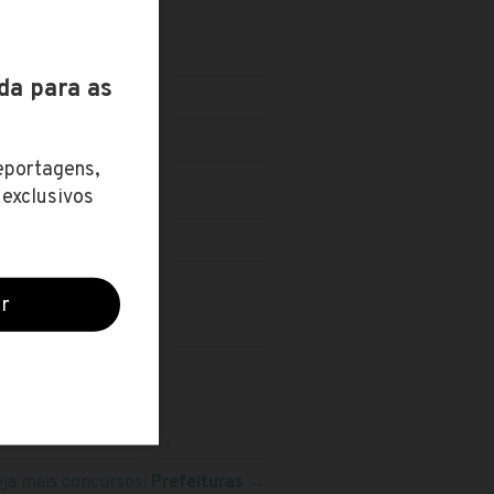
eja mais concursos:
Prefeituras
→