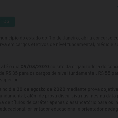
RTOS
município do estado do Rio de Janeiro, abriu concurso 
va em cargos efetivos de nível fundamental, médio e su
 até o dia
09/08/2020
no site da organizadora do concu
 de R$ 35 para os cargos de nível fundamental, R$ 55 pa
superior.
 no dia
30 de agosto de 2020
mediante prova objetiva
 fundamental, além de prova discursiva nas mesma data 
va de títulos de caráter apenas classificatório para os i
 educacional, orientador educacional e orientador pedag