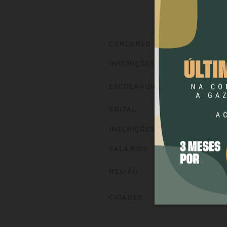
Pref
CONCURSO
Ence
INSCRIÇÕES
ESCOLARIDADE
NÍ
Baixe
EDITAL
Visit
INSCRIÇÕES
até R
SALÁRIOS
REGIÃO
SU
CIDADES
SÃ