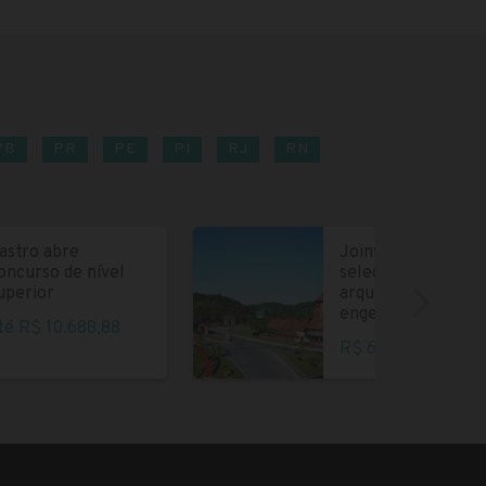
PB
PR
PE
PI
RJ
RN
astro abre
Joinville abre
oncurso de nível
seleção para
uperior
arquitetos e
engenheiros
té R$ 10.688,88
R$ 6.004,35