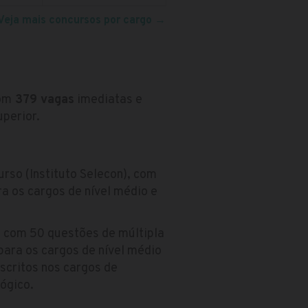
Veja mais concursos por cargo
→
com
379 vagas
imediatas e
perior.
rso (Instituto Selecon), com
ra os cargos de nível médio e
 com 50 questões de múltipla
para os cargos de nível médio
nscritos nos cargos de
ógico.