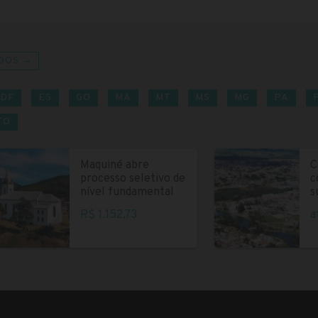
DOS →
DF
ES
GO
MA
MT
MS
MG
PA
TO
Maquiné abre
C
processo seletivo de
c
nível fundamental
s
R$ 1.152,73
a