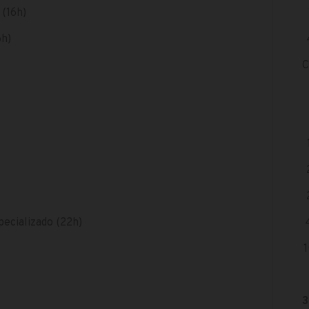
 (16h)
6h)
C
pecializado (22h)
3