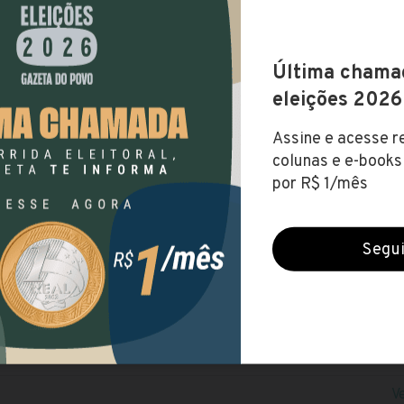
eitura de São Gonçalo (RJ)
rradas (9 ago 2020)
VEL FUNDAMENTAL
NÍVEL MÉDIO
NÍVEL SUPERIOR
 o edital
e o site
$ 1.672,10
DESTE
RIO DE JANEIRO
O GONÇALO
V