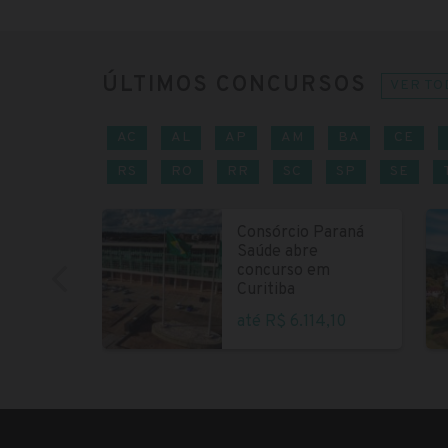
ÚLTIMOS CONCURSOS
VER TO
AC
AL
AP
AM
BA
CE
RS
RO
RR
SC
SP
SE
Consórcio Paraná
Saúde abre
concurso em
Curitiba
até R$ 6.114,10