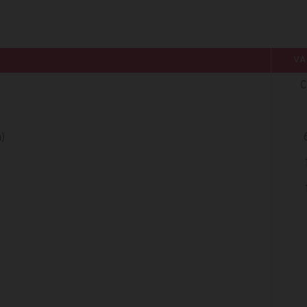
VA
C
)