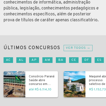
conhecimentos de informática, administração
pública, legislação, conhecimentos pedagógicos e
conhecimentos específicos, além de posterior
prova de títulos de caráter apenas classificatório.
ÚLTIMOS CONCURSOS
VER TODOS →
AC
AL
AP
AM
BA
CE
DF
ES
Consórcio Paraná
Maquiné ab
Saúde abre
processo
concurso em
seletivo de 
Curitiba
fundamenta
até R$ 6.114,10
R$ 1.152,73