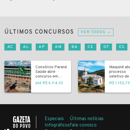
ÚLTIMOS CONCURSOS
VER TODOS →
AC
AL
AP
AM
BA
CE
DF
ES
Consórcio Paraná
Maquiné ab
Saúde abre
processo
concurso em
seletivo de 
Curitiba
fundamenta
até R$ 6.114,10
R$ 1.152,73
Especiais
Últimas notícias
Infográficos
Fale conosco