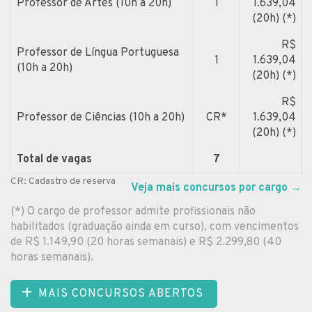
Professor de Artes (10h a 20h)
1
1.639,04
(20h) (*)
R$
Professor de Língua Portuguesa
1
1.639,04
(10h a 20h)
(20h) (*)
R$
Professor de Ciências (10h a 20h)
CR*
1.639,04
(20h) (*)
Total de vagas
7
CR: Cadastro de reserva
Veja mais concursos por cargo
→
(*) O cargo de professor admite profissionais não
habilitados (graduação ainda em curso), com vencimentos
de R$ 1.149,90 (20 horas semanais) e R$ 2.299,80 (40
horas semanais).
MAIS CONCURSOS ABERTOS