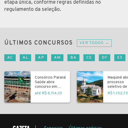
etapa única, conforme regras definidas no
regulamento da seleção.
ÚLTIMOS CONCURSOS
VER TODOS →
AC
AL
AP
AM
BA
CE
DF
ES
Consórcio Paraná
Maquiné ab
Saúde abre
processo
concurso em
seletivo de 
Curitiba
fundamenta
até R$ 6.114,10
R$ 1.152,73