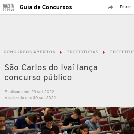
Guia de Concursos
Entrar
CONCURSOS ABERTOS
PREFEITURAS
PREFEITUR
São Carlos do Ivaí lança
concurso público
Publicado em: 29 set 2022
Atualizado em: 30 set 2022