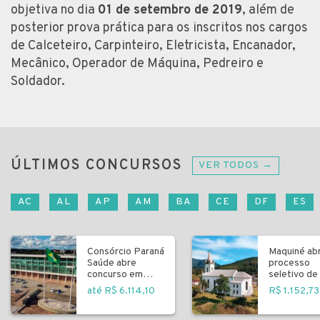
objetiva no dia
01 de setembro de 2019
, além de
posterior prova prática para os inscritos nos cargos
de Calceteiro, Carpinteiro, Eletricista, Encanador,
Mecânico, Operador de Máquina, Pedreiro e
Soldador.
ÚLTIMOS CONCURSOS
VER TODOS →
AC
AL
AP
AM
BA
CE
DF
ES
Consórcio Paraná
Maquiné ab
Saúde abre
processo
concurso em
seletivo de 
Curitiba
fundamenta
até R$ 6.114,10
R$ 1.152,73