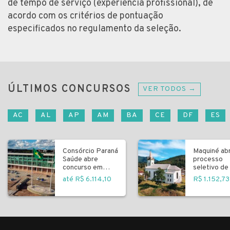
de tempo de serviço (experiência profissional), de
acordo com os critérios de pontuação
especificados no regulamento da seleção.
ÚLTIMOS CONCURSOS
VER TODOS →
AC
AL
AP
AM
BA
CE
DF
ES
Consórcio Paraná
Maquiné ab
Saúde abre
processo
concurso em
seletivo de 
Curitiba
fundamenta
até R$ 6.114,10
R$ 1.152,73