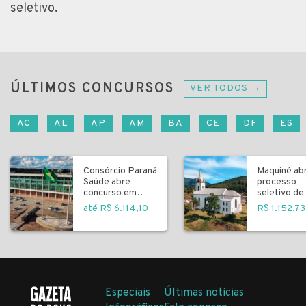
seletivo.
ÚLTIMOS CONCURSOS
VER TODOS →
AC
AL
AP
AM
BA
CE
DF
ES
Consórcio Paraná
Maquiné ab
Saúde abre
processo
concurso em
seletivo de 
Curitiba
fundamenta
até R$ 6.114,10
R$ 1.152,73
Especiais
Últimas notícias