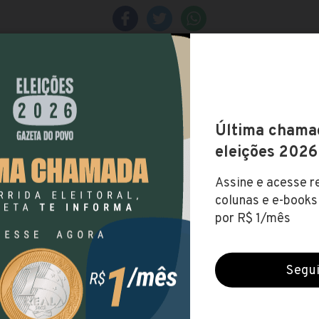
 Santa Rosa da Serra (MG)
 jul 2020)
ZADO
NÍVEL FUNDAMENTAL
NÍVEL MÉDIO
NÍVEL
NICO
,46
MINAS GERAIS
A DA SERRA