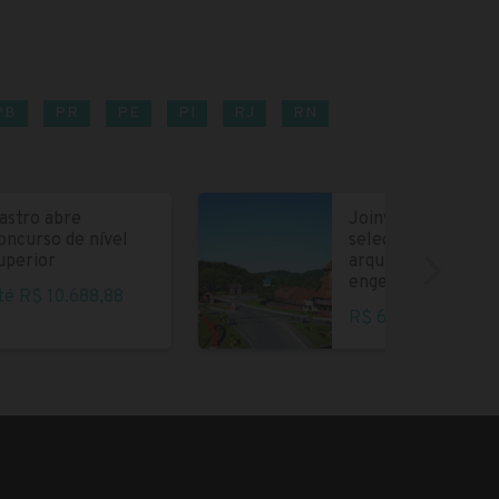
PB
PR
PE
PI
RJ
RN
astro abre
Joinville abre
oncurso de nível
seleção para
uperior
arquitetos e
engenheiros
té R$ 10.688,88
R$ 6.004,35