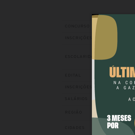
Prefeitura de
CONCURSO
Encerradas (8
INSCRIÇÕES
ALFABETI
ESCOLARIDADE
NÍVEL TÉC
Baixe o edital
EDITAL
Visite o site
INSCRIÇÕES
até R$ 2.866
SALÁRIOS
REGIÃO
SUDESTE
CIDADES
SANTA ROS