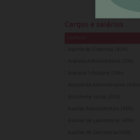
Cargos e salários
CARGOS
Agente de Endemias (40h)
Analista Administrativo (30h)
Analista Tributário (30h)
Assistente Administrativo (40h)
Assistente Social (20h)
Auxiliar Administrativo (40h)
Auxiliar de Laboratório (40h)
Auxiliar de Secretaria (40h)