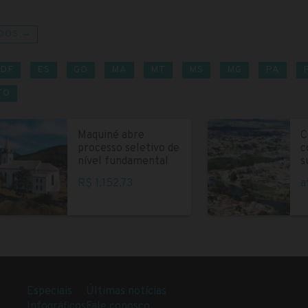
DOS →
DF
ES
GO
MA
MT
MS
MG
PA
TO
Maquiné abre
C
processo seletivo de
c
nível fundamental
s
R$ 1.152,73
a
Especiais
Últimas notícias
Infográficos
Fale conosco