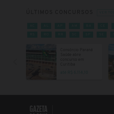
ÚLTIMOS CONCURSOS
VER TO
AC
AL
AP
AM
BA
CE
RS
RO
RR
SC
SP
SE
Consórcio Paraná
Saúde abre
concurso em
Curitiba
até R$ 6.114,10