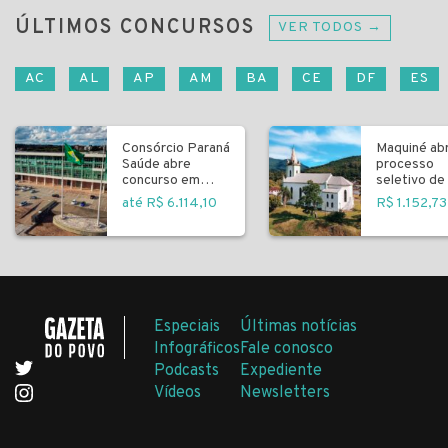
ÚLTIMOS CONCURSOS
VER TODOS →
AC
AL
AP
AM
BA
CE
DF
ES
Consórcio Paraná
Maquiné ab
Saúde abre
processo
concurso em
seletivo de 
Curitiba
fundamenta
até R$ 6.114,10
R$ 1.152,73
Especiais
Últimas notícias
Infográficos
Fale conosco
Podcasts
Expediente
Vídeos
Newsletters