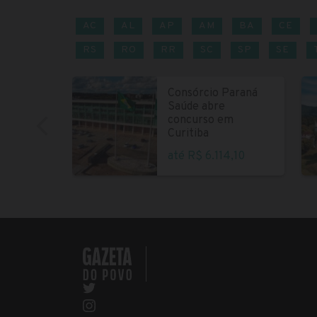
AC
AL
AP
AM
BA
CE
RS
RO
RR
SC
SP
SE
Consórcio Paraná
Saúde abre
concurso em
Curitiba
até R$ 6.114,10