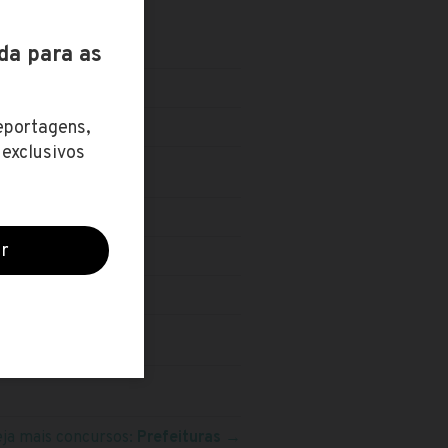
VEL TÉCNICO
eja mais concursos:
Prefeituras
→