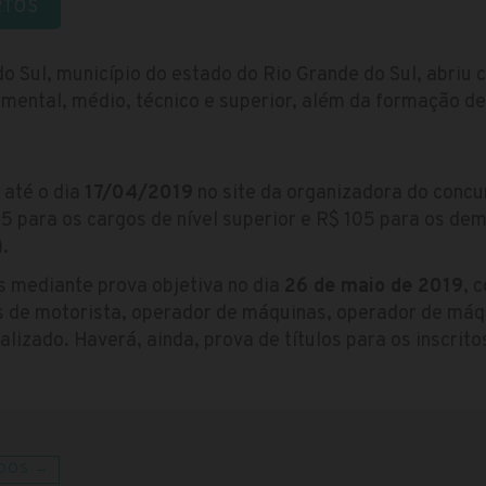
RTOS
 do Sul, município do estado do Rio Grande do Sul, abri
amental, médio, técnico e superior, além da formação de
 até o dia
17/04/2019
no site da organizadora do concu
55 para os cargos de nível superior e R$ 105 para os dem
.
s mediante prova objetiva no dia
26 de maio de 2019
, 
s de motorista, operador de máquinas, operador de má
lizado. Haverá, ainda, prova de títulos para os inscrito
DOS →