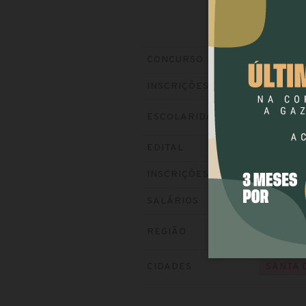
Prefeitura
CONCURSO
Encerradas
INSCRIÇÕES
ESCOLARIDADE
NÍVEL 
Baixe o ed
EDITAL
Visite o si
INSCRIÇÕES
até R$ 13
SALÁRIOS
REGIÃO
SUL
CIDADES
SANTA 