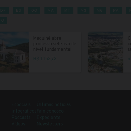
DF
ES
GO
MA
MT
MS
MG
PA
TO
Maquiné abre
C
processo seletivo de
c
nível fundamental
s
R$ 1.152,73
a
Especiais
Últimas notícias
Infográficos
Fale conosco
Podcasts
Expediente
Vídeos
Newsletters