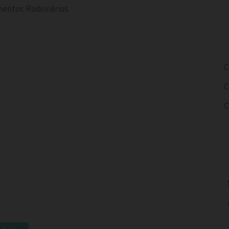
mentos Rodoviários
C
C
C