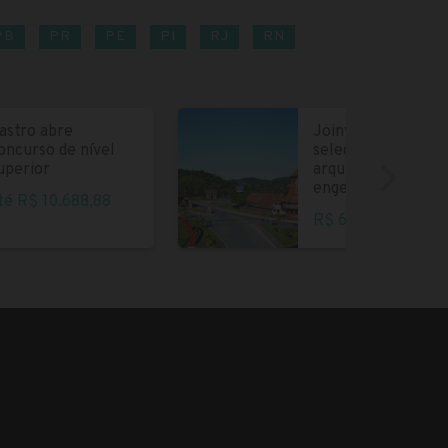
PB
PR
PE
PI
RJ
RN
astro abre
Joinville abre
oncurso de nível
seleção para
uperior
arquitetos e
engenheiros
té R$ 10.688,88
R$ 6.004,35