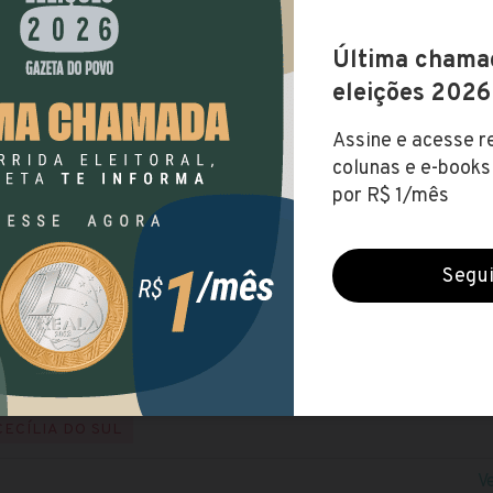
 de Santa Cecília do Sul (RS)
 (17 abr 2019)
FUNDAMENTAL
NÍVEL MÉDIO
NÍVEL SUPERIOR
NÍ
ital
te
.193,05
RIO GRANDE DO SUL
CECÍLIA DO SUL
V