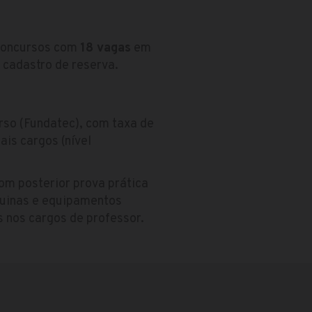
u concursos com
18 vagas
em
 cadastro de reserva.
rso (Fundatec), com taxa de
ais cargos (nível
com posterior prova prática
quinas e equipamentos
s nos cargos de professor.