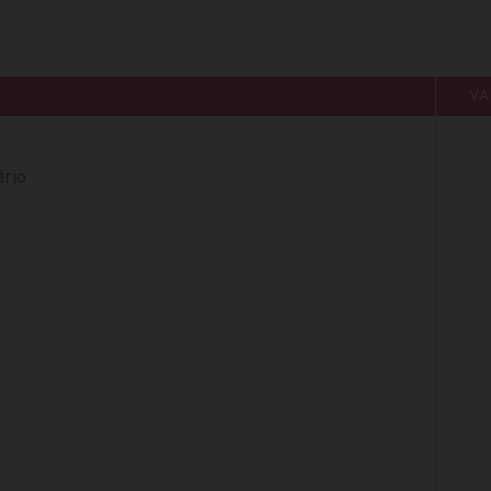
VA
ário