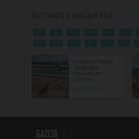
ÚLTIMOS CONCURSOS
VER TO
AC
AL
AP
AM
BA
CE
RS
RO
RR
SC
SP
SE
Consórcio Paraná
Saúde abre
concurso em
Curitiba
até R$ 6.114,10