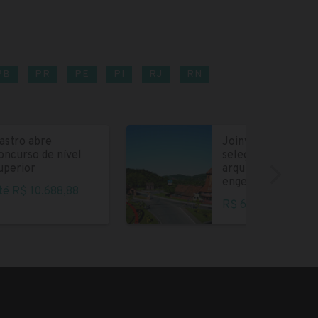
PB
PR
PE
PI
RJ
RN
astro abre
Joinville abre
oncurso de nível
seleção para
uperior
arquitetos e
engenheiros
té R$ 10.688,88
R$ 6.004,35