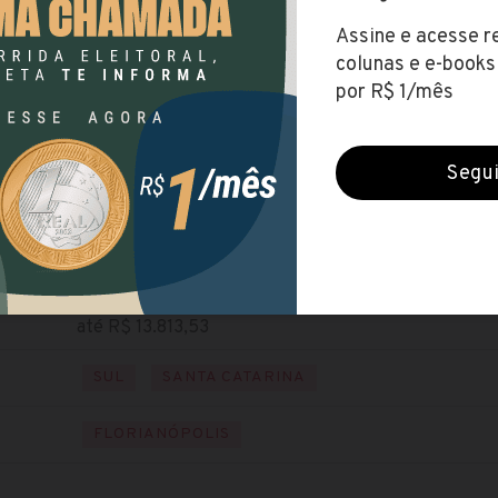
SES-SC
(Secretaria de Saúde de Santa Catarina)
Encerradas (16 set 2020)
NÍVEL SUPERIOR
Baixe o edital
Visite o site
até R$ 13.813,53
SUL
SANTA CATARINA
FLORIANÓPOLIS