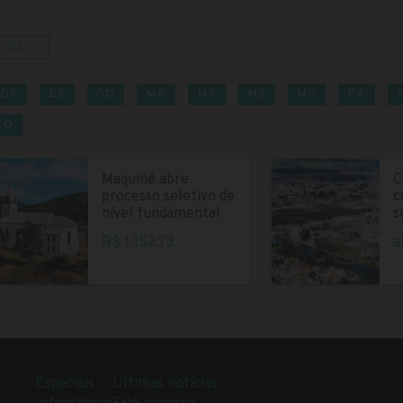
DOS →
DF
ES
GO
MA
MT
MS
MG
PA
TO
Maquiné abre
C
processo seletivo de
c
nível fundamental
s
R$ 1.152,73
a
Especiais
Últimas notícias