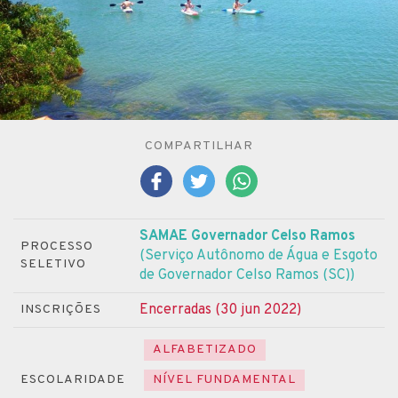
COMPARTILHAR
SAMAE Governador Celso Ramos
PROCESSO
(Serviço Autônomo de Água e Esgoto
SELETIVO
de Governador Celso Ramos (SC))
Encerradas (30 jun 2022)
INSCRIÇÕES
ALFABETIZADO
ESCOLARIDADE
NÍVEL FUNDAMENTAL