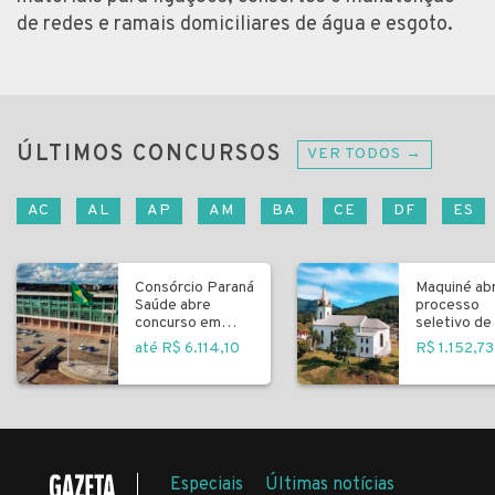
de redes e ramais domiciliares de água e esgoto.
ÚLTIMOS CONCURSOS
VER TODOS →
AC
AL
AP
AM
BA
CE
DF
ES
Consórcio Paraná
Maquiné ab
Saúde abre
processo
concurso em
seletivo de 
Curitiba
fundamenta
até R$ 6.114,10
R$ 1.152,73
Especiais
Últimas notícias