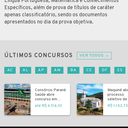
Língua Portuguesa, Matemática e Conhecimentos
Específicos, além de prova de títulos de caráter
apenas classificatório, sendo os documentos
apresentados no dia da prova objetiva.
ÚLTIMOS CONCURSOS
VER TODOS →
AC
AL
AP
AM
BA
CE
DF
ES
Consórcio Paraná
Maquiné ab
Saúde abre
processo
concurso em
seletivo de 
Curitiba
fundamenta
até R$ 6.114,10
R$ 1.152,73