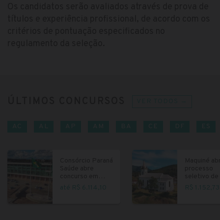
Os candidatos serão avaliados através de prova de
títulos e experiência profissional, de acordo com os
critérios de pontuação especificados no
regulamento da seleção.
ÚLTIMOS CONCURSOS
VER TODOS →
AC
AL
AP
AM
BA
CE
DF
ES
Consórcio Paraná
Maquiné ab
Saúde abre
processo
concurso em
seletivo de 
Curitiba
fundamenta
até R$ 6.114,10
R$ 1.152,73