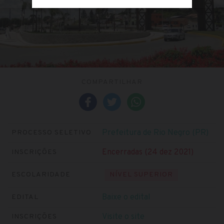
COMPARTILHAR
Prefeitura de Rio Negro (PR)
PROCESSO SELETIVO
Encerradas (24 dez 2021)
INSCRIÇÕES
ESCOLARIDADE
NÍVEL SUPERIOR
Baixe o edital
EDITAL
Visite o site
INSCRIÇÕES