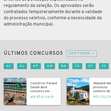
regulamento da seleção. Os aprovados serão
contratados temporariamente durante a validade
do processo seletivo, conforme a necessidade da
administração municipal.
ÚLTIMOS CONCURSOS
VER TODOS →
AC
AL
AP
AM
BA
CE
DF
ES
Consórcio Paraná
Maquiné ab
Saúde abre
processo
concurso em
seletivo de 
Curitiba
fundamenta
até R$ 6.114,10
R$ 1.152,73