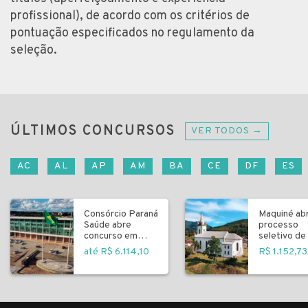
profissional), de acordo com os critérios de
pontuação especificados no regulamento da
seleção.
ÚLTIMOS CONCURSOS
VER TODOS →
AC
AL
AP
AM
BA
CE
DF
ES
Consórcio Paraná
Maquiné ab
Saúde abre
processo
concurso em
seletivo de 
Curitiba
fundamenta
até R$ 6.114,10
R$ 1.152,73