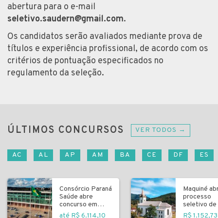
abertura para o e-mail
seletivo.saudern@gmail.com
.
Os candidatos serão avaliados mediante prova de
títulos e experiência profissional, de acordo com os
critérios de pontuação especificados no
regulamento da seleção.
ÚLTIMOS CONCURSOS
VER TODOS →
AC
AL
AP
AM
BA
CE
DF
ES
Consórcio Paraná
Maquiné ab
Saúde abre
processo
concurso em
seletivo de 
Curitiba
fundamenta
até R$ 6.114,10
R$ 1.152,73