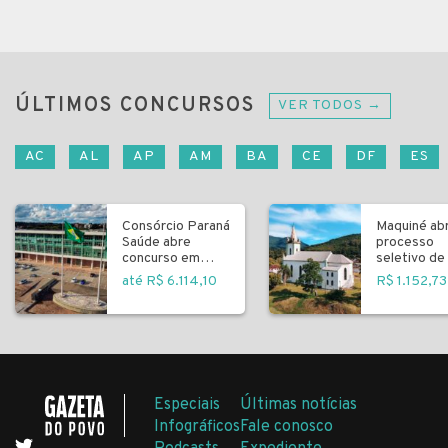
ÚLTIMOS CONCURSOS
VER TODOS →
AC
AL
AP
AM
BA
CE
DF
ES
Consórcio Paraná
Maquiné ab
Saúde abre
processo
concurso em
seletivo de 
Curitiba
fundamenta
até R$ 6.114,10
R$ 1.152,73
Especiais
Últimas notícias
Infográficos
Fale conosco