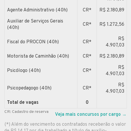
Agente Administrativo (40h)
CR*
R$ 2.180,89
Auxiliar de Serviços Gerais
CR*
R$ 1.272,56
(40h)
R$
Fiscal do PROCON (40h)
CR*
4.907,03
Motorista de Caminhão (40h)
CR*
R$ 2.180,89
R$
Psicólogo (40h)
CR*
4.907,03
R$
Psicopedagogo (40h)
CR*
4.907,03
Total de vagas
0
CR: Cadastro de reserva
Veja mais concursos por cargo
→
(*) Além do vencimento os contratados receberão o valor
de R$ 14,17 por dia trabalhado a título de auxílio-