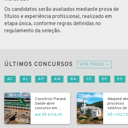
Os candidatos serão avaliados mediante prova de
títulos e experiência profissional, realizado em
etapa única, conforme regras definidas no
regulamento da seleção.
ÚLTIMOS CONCURSOS
VER TODOS →
AC
AL
AP
AM
BA
CE
DF
ES
Consórcio Paraná
Maquiné ab
Saúde abre
processo
concurso em
seletivo de 
Curitiba
fundamenta
até R$ 6.114,10
R$ 1.152,73