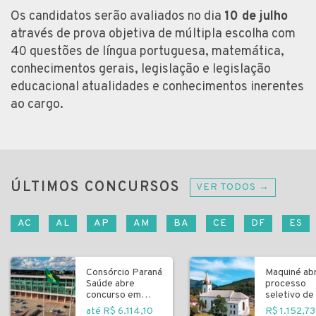
Os candidatos serão avaliados no dia
10 de julho
através de prova objetiva de múltipla escolha com
40 questões de língua portuguesa, matemática,
conhecimentos gerais, legislação e legislação
educacional atualidades e conhecimentos inerentes
ao cargo.
ÚLTIMOS CONCURSOS
VER TODOS →
AC
AL
AP
AM
BA
CE
DF
ES
Consórcio Paraná
Maquiné ab
Saúde abre
processo
concurso em
seletivo de 
Curitiba
fundamenta
até R$ 6.114,10
R$ 1.152,73