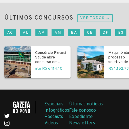
ÚLTIMOS CONCURSOS
VER TODOS →
AC
AL
AP
AM
BA
CE
DF
ES
Consórcio Paraná
Maquiné ab
Saúde abre
processo
concurso em
seletivo de 
Curitiba
fundamenta
até R$ 6.114,10
R$ 1.152,73
Especiais
Últimas notícias
Infográficos
Fale conosco
Podcasts
Expediente
Vídeos
Newsletters