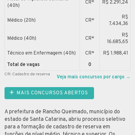
CR*
R$ 2.291,24
(40h)
R$
Médico (20h)
CR*
7.434,36
R$
Médico (40h)
CR*
16.685,65
Técnico em Enfermagem (40h)
CR*
R$ 1.988,41
Total de vagas
0
CR: Cadastro de reserva
Veja mais concursos por cargo
→
MAIS CONCURSOS ABERTOS
A prefeitura de Rancho Queimado, município do
estado de Santa Catarina, abriu processo seletivo
para a formação de cadastro de reserva em
funções de nível médio, técnico e superior. Os