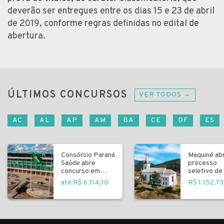
deverão ser entregues entre os dias 15 e 23 de abril
de 2019, conforme regras definidas no edital de
abertura.
ÚLTIMOS CONCURSOS
VER TODOS →
AC
AL
AP
AM
BA
CE
DF
ES
Consórcio Paraná
Maquiné ab
Saúde abre
processo
concurso em
seletivo de 
Curitiba
fundamenta
até R$ 6.114,10
R$ 1.152,73