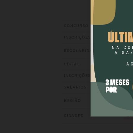
Pref
CONCURSO
Ence
INSCRIÇÕES
ESCOLARIDADE
NÍ
Baixe
EDITAL
Visit
INSCRIÇÕES
até 
SALÁRIOS
REGIÃO
SU
CIDADES
QU