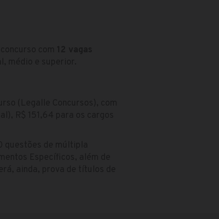
u concurso com
12 vagas
, médio e superior.
urso (Legalle Concursos), com
al), R$ 151,64 para os cargos
0 questões de múltipla
mentos Específicos, além de
rá, ainda, prova de títulos de