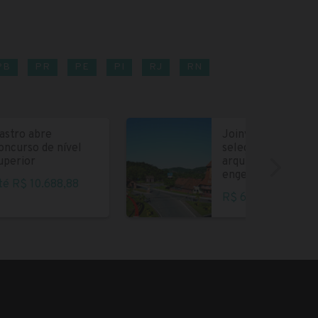
PB
PR
PE
PI
RJ
RN
astro abre
Joinville abre
oncurso de nível
seleção para
uperior
arquitetos e
engenheiros
té R$ 10.688,88
R$ 6.004,35