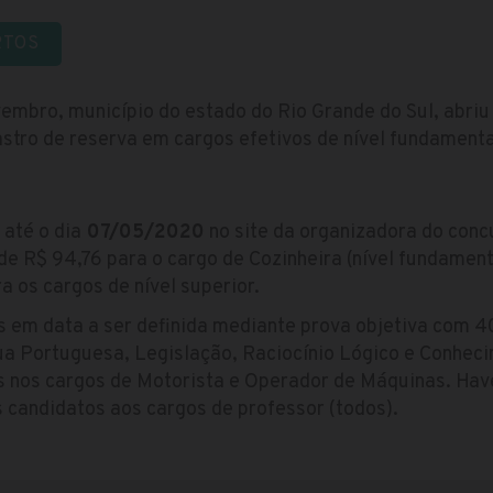
RTOS
vembro, município do estado do Rio Grande do Sul, abri
tro de reserva em cargos efetivos de nível fundamental
 até o dia
07/05/2020
no site da organizadora do conc
 de R$ 94,76 para o cargo de Cozinheira (nível fundament
a os cargos de nível superior.
s em data a ser definida mediante prova objetiva com 4
ua Portuguesa, Legislação, Raciocínio Lógico e Conheci
os nos cargos de Motorista e Operador de Máquinas. Have
os candidatos aos cargos de professor (todos).