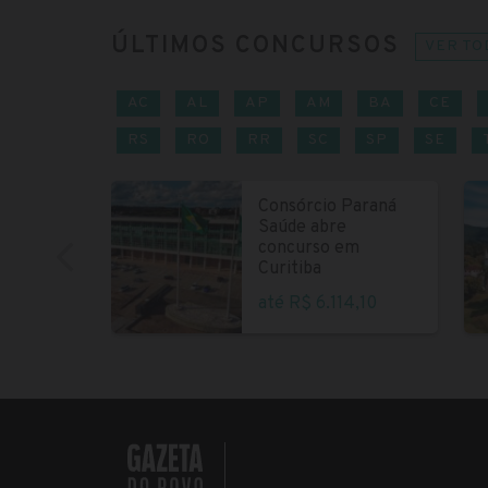
ÚLTIMOS CONCURSOS
VER TO
AC
AL
AP
AM
BA
CE
RS
RO
RR
SC
SP
SE
Consórcio Paraná
Saúde abre
concurso em
Curitiba
até R$ 6.114,10