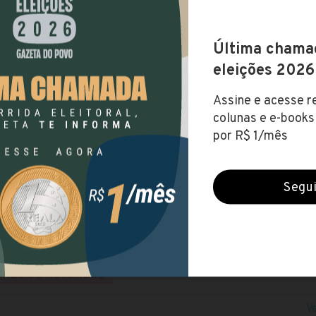
eitura de Quinze de Novembro (RS)
rradas (7 maio 2020)
VEL FUNDAMENTAL
NÍVEL MÉDIO
NÍVEL SUPERIOR
 o edital
e o site
R$ 15.964,28
L
RIO GRANDE DO SUL
INZE DE NOVEMBRO
V