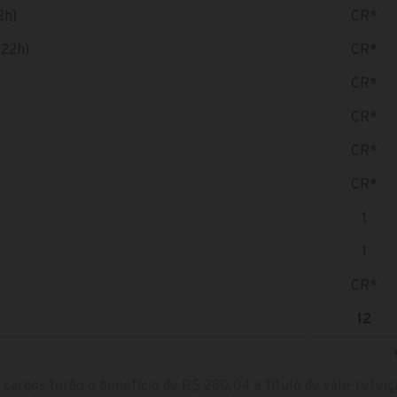
2h)
CR*
(22h)
CR*
CR*
CR*
CR*
CR*
1
1
CR*
12
 cargos terão o benefício de R$ 280,04 a título de vale-refei