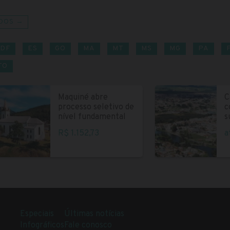
DOS →
DF
ES
GO
MA
MT
MS
MG
PA
TO
Maquiné abre
C
processo seletivo de
c
nível fundamental
s
R$ 1.152,73
a
Especiais
Últimas notícias
Infográficos
Fale conosco