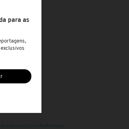
eja mais concursos:
Prefeituras
→