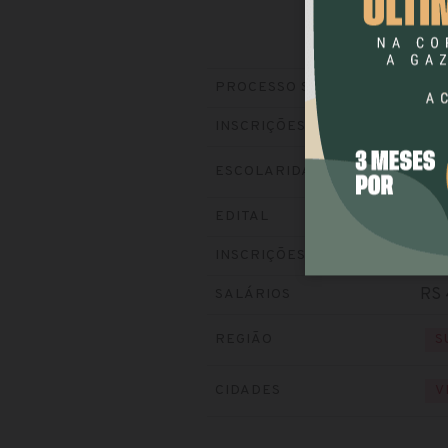
PR
PROCESSO SELETIVO
Enc
INSCRIÇÕES
ESCOLARIDADE
N
Baix
EDITAL
Visi
INSCRIÇÕES
RS 
SALÁRIOS
REGIÃO
S
CIDADES
V