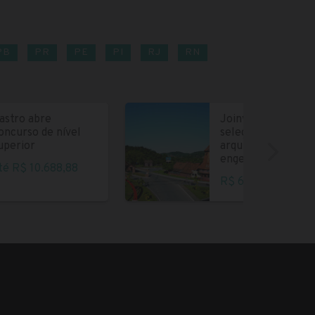
PB
PR
PE
PI
RJ
RN
astro abre
Joinville abre
oncurso de nível
seleção para
uperior
arquitetos e
engenheiros
té R$ 10.688,88
R$ 6.004,35