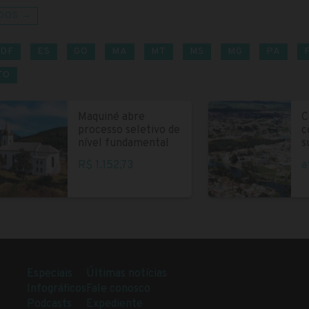
DOS →
DF
ES
GO
MA
MT
MS
MG
PA
TO
Maquiné abre
C
processo seletivo de
c
nível fundamental
s
R$ 1.152,73
a
Especiais
Últimas notícias
Infográficos
Fale conosco
Podcasts
Expediente