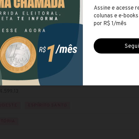
ODEST
(Instituto de Tecnologia da Informação e Comunicação 
erradas (25 set 2020)
ÍVEL SUPERIOR
e o edital
te o site
4.599,13
UDESTE
ESPÍRITO SANTO
ITÓRIA