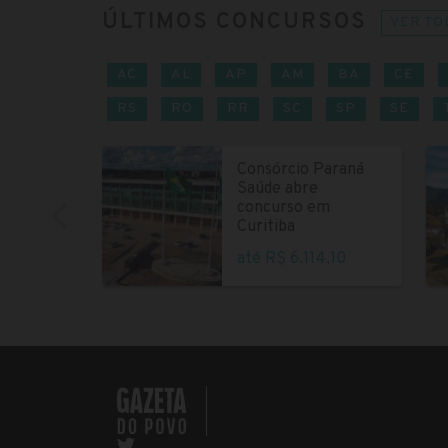
ÚLTIMOS CONCURSOS
VER TO
AC
AL
AP
AM
BA
CE
RS
RO
RR
SC
SP
SE
Consórcio Paraná
Saúde abre
concurso em
Curitiba
até R$ 6.114,10