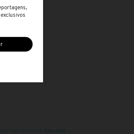
do Espírito Santo)
Veja mais concursos:
Educação
→