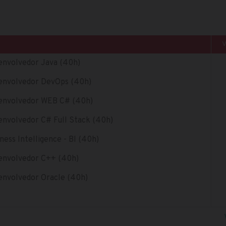
senvolvedor Java (40h)
senvolvedor DevOps (40h)
senvolvedor WEB C# (40h)
envolvedor C# Full Stack (40h)
ness Intelligence - BI (40h)
senvolvedor C++ (40h)
senvolvedor Oracle (40h)