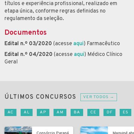
títulos e experiência profissional, realizado em
etapa única, conforme regras definidas no
regulamento da seleção.
Documentos
Edital n.º 03/2020
(acesse
aqui
) Farmacêutico
Edital n.º 04/2020
(acesse
aqui
) Médico Clínico
Geral
ÚLTIMOS CONCURSOS
VER TODOS →
AC
AL
AP
AM
BA
CE
DF
ES
Consórcio Paraná
Maquiné ab