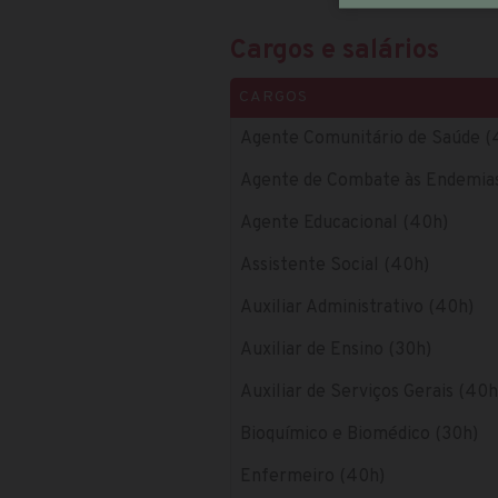
Cargos e salários
CARGOS
Agente Comunitário de Saúde (
Agente de Combate às Endemia
Agente Educacional (40h)
Assistente Social (40h)
Auxiliar Administrativo (40h)
Auxiliar de Ensino (30h)
Auxiliar de Serviços Gerais (40h
Bioquímico e Biomédico (30h)
Enfermeiro (40h)