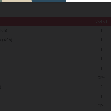
VAGAS
40h)
1
s (40h)
1
1
1
1
CR*
)
2
1
CR*