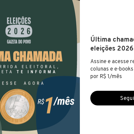
a de Selbach (RS)
 (7 jul 2022)
FUNDAMENTAL
NÍVEL MÉDIO
NÍVEL SUPERIOR
NÍ
ital
te
.400,97
RIO GRANDE DO SUL
CH
V