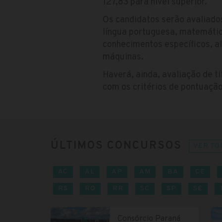
127,83 para nível superior.
Os candidatos serão avaliado
língua portuguesa, matemática
conhecimentos específicos, a
máquinas.
Haverá, ainda, avaliação de tí
com os critérios de pontuaçã
ÚLTIMOS CONCURSOS
VER TO
AC
AL
AP
AM
BA
CE
RS
RO
RR
SC
SP
SE
Consórcio Paraná