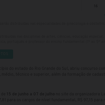
16
serão distribuídas nas especialidades de ginecologia e obstetríc
stribuídas nas disciplinas de artes, ciências, educação especial
tica, português e professor do ensino fundamental (1º ao 5º an
RTOS
cípio do estado do Rio Grande do Sul, abriu concurso co
, médio, técnico e superior, além da formação de cadast
s de
15 de junho a 07 de julho
no site da organizadora L
,81 para os cargos de nível fundamental, R$ 97,15 para n