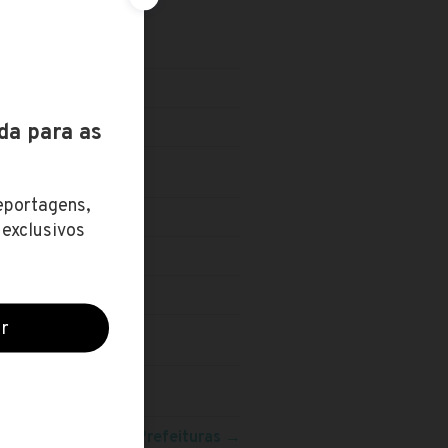
VEL TÉCNICO
eja mais concursos:
Prefeituras
→