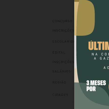
Prefeitur
CONCURSO
Encerradas
INSCRIÇÕES
ESCOLARIDADE
NÍVEL 
Baixe o ed
EDITAL
Visite o si
INSCRIÇÕES
até R$ 12
SALÁRIOS
REGIÃO
SUL
CIDADES
SELBA