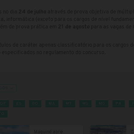
s no dia
24 de julho
através de prova objetiva de múlti
, informática (exceto para os cargos de nível fundament
lém de prova prática em
21 de agosto
para as vagas de 
tulos de caráter apenas classificatório para os cargos 
o especificados no regulamento do concurso.
DOS →
DF
ES
GO
MA
MT
MS
MG
PA
TO
Maquiné abre
C