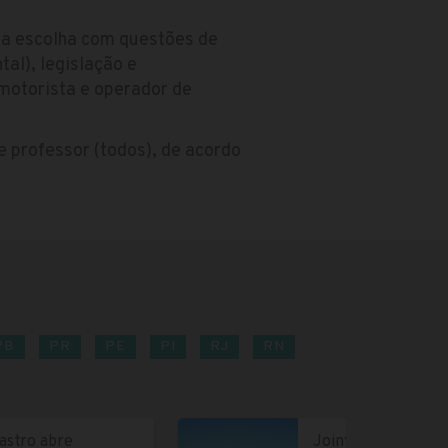
pla escolha com questões de
al), legislação e
motorista e operador de
de professor (todos), de acordo
PB
PR
PE
PI
RJ
RN
astro abre
Joinville abre