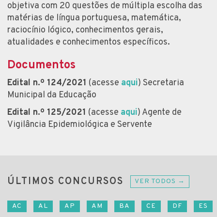
objetiva com 20 questões de múltipla escolha das
matérias de língua portuguesa, matemática,
raciocínio lógico, conhecimentos gerais,
atualidades e conhecimentos específicos.
Documentos
Edital n.º 124/2021
(acesse
aqui
) Secretaria
Municipal da Educação
Edital n.º 125/2021
(acesse
aqui
) Agente de
Vigilância Epidemiológica e Servente
ÚLTIMOS CONCURSOS
VER TODOS →
AC
AL
AP
AM
BA
CE
DF
ES