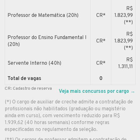
R$
Professor de Matemática (20h)
CR*
1.823,99
(**)
R$
Professor do Ensino Fundamental I
CR*
1.823,99
(20h)
(**)
R$
Servente Interno (40h)
CR*
1.311,11
Total de vagas
0
CR: Cadastro de reserva
Veja mais concursos por cargo
→
(*) O cargo de auxiliar de creche admite a contratação de
profissionais não habilitados (graduação ou magistério
ainda em curso), com vencimento reduzido para R$
1.939,62 (40 horas semanais) conforme regras
especificadas no regulamento da seleção.
(**) Os cargos de professor admitem a contratação de